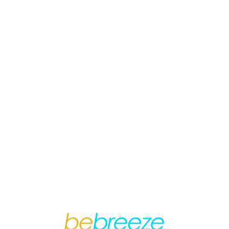
Loa
din
g...