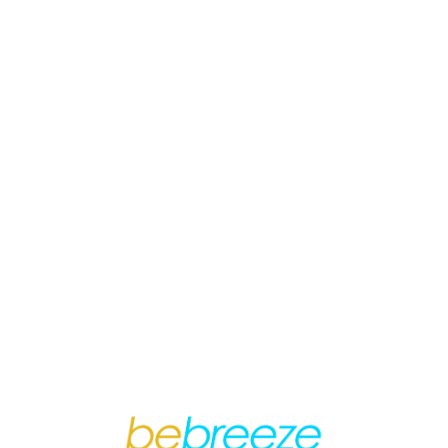
Loa
din
g...