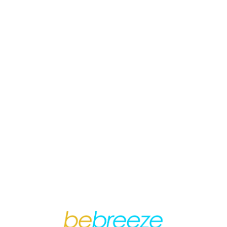
Loa
din
g...