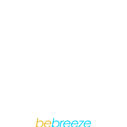
Loa
din
g...