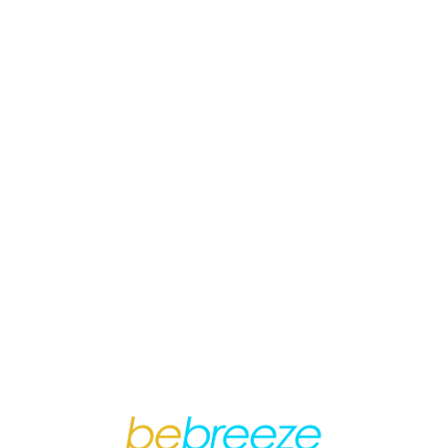
Loa
din
g...