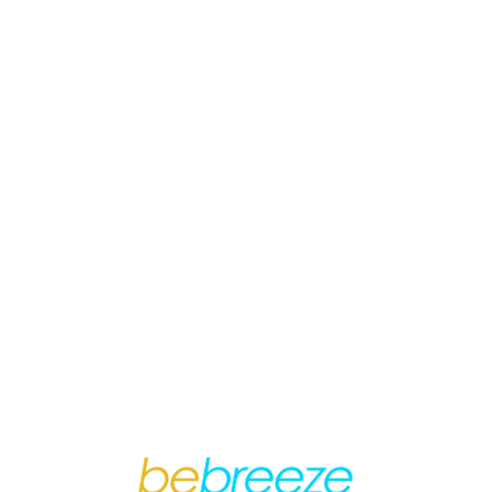
Loa
din
g...