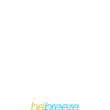
Loa
din
g...