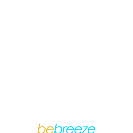
Loa
din
g...