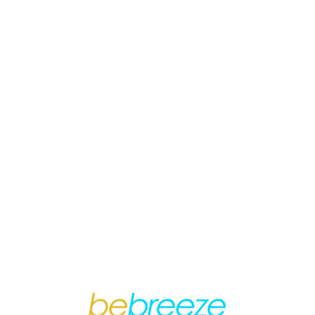
Loa
din
g...