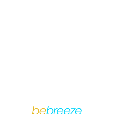
Loa
din
g...