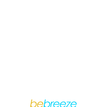
Loa
din
g...