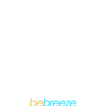
Loa
din
g...