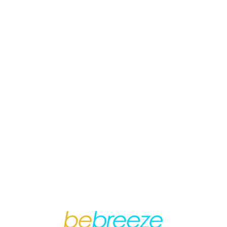
Loa
din
g...