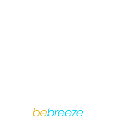
Loa
din
g...