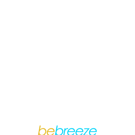
Loa
din
g...