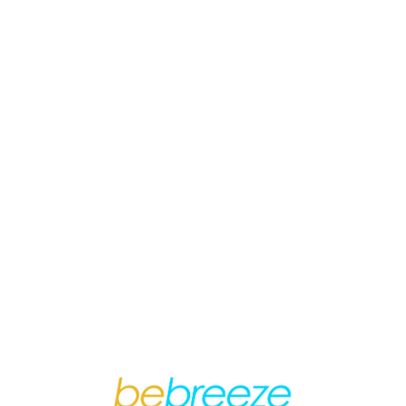
Loa
din
g...